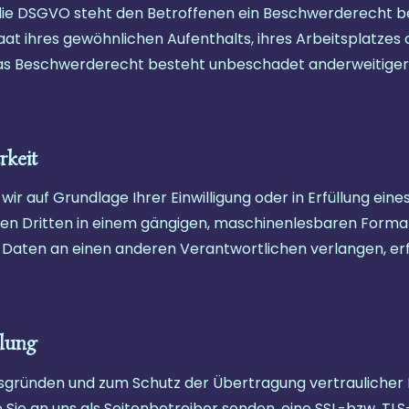
die DSGVO steht den Betroffenen ein Beschwerderecht be
at ihres gewöhnlichen Aufenthalts, ihres Arbeitsplatzes 
as Beschwerderecht besteht unbeschadet anderweitiger 
rkeit
wir auf Grundlage Ihrer Einwilligung oder in Erfüllung ein
inen Dritten in einem gängigen, maschinenlesbaren Forma
 Daten an einen anderen Verantwortlichen verlangen, erfo
lung
tsgründen und zum Schutz der Übertragung vertraulicher I
 Sie an uns als Seitenbetreiber senden, eine SSL-bzw. TLS