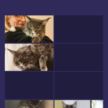
My Wild Beloved
Home
Über uns
Kater
Kätzinnen
Kitten
Verwandte