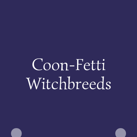
My Wild Beloved
Home
Über uns
Coon-Fetti
Kater
Witchbreeds
Kätzinnen
Kitten
Verwandte