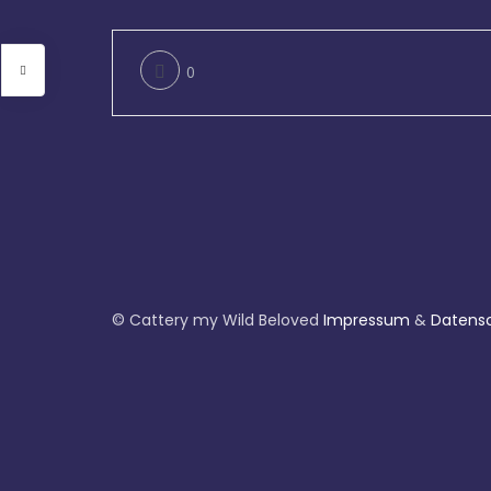
0
© Cattery my Wild Beloved
Impressum
&
Datens