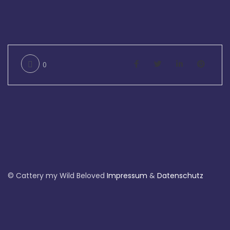
My Wild Beloved
Home
0
Über uns
Kater
Kätzinnen
Kitten
© Cattery my Wild Beloved
Impressum
&
Datenschutz
Verwandte